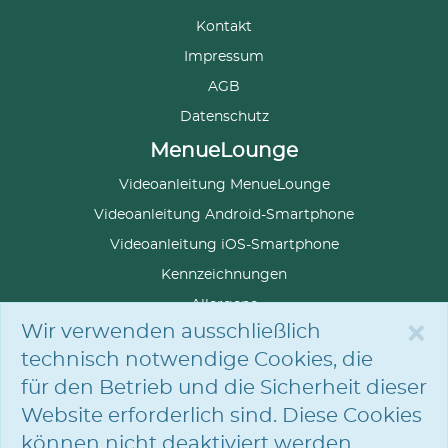
Kontakt
Impressum
AGB
Datenschutz
MenueLounge
Videoanleitung MenueLounge
Videoanleitung Android-Smartphone
Videoanleitung iOS-Smartphone
Kennzeichnungen
Allergene
×
Wir verwenden ausschließlich
technisch notwendige Cookies, die
für den Betrieb und die Sicherheit dieser
SPRACHE
AUSWÄHLEN
Website erforderlich sind. Diese Cookies
können nicht deaktiviert werden.