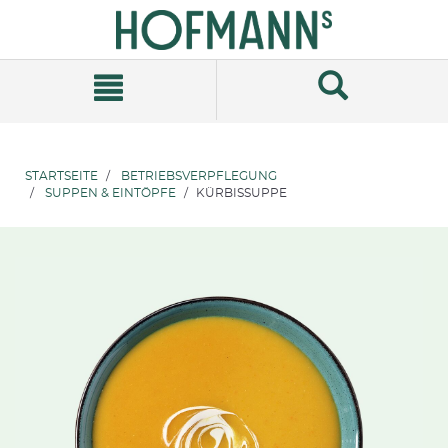
Zum
Zum
Inhalt
Navigationsmenü
springen
springen
STARTSEITE
BETRIEBSVERPFLEGUNG
SUPPEN & EINTÖPFE
KÜRBISSUPPE