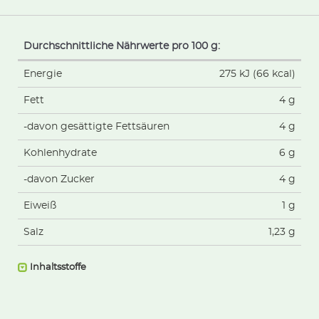
Durchschnittliche Nährwerte pro 100 g:
Energie
275 kJ (66 kcal)
Fett
4 g
-davon gesättigte Fettsäuren
4 g
Kohlenhydrate
6 g
-davon Zucker
4 g
Eiweiß
1 g
Salz
1,23 g
Inhaltsstoffe