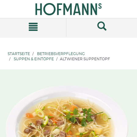
Zum
Zum
Inhalt
Navigationsmenü
springen
springen
STARTSEITE
BETRIEBSVERPFLEGUNG
SUPPEN & EINTÖPFE
ALTWIENER SUPPENTOPF