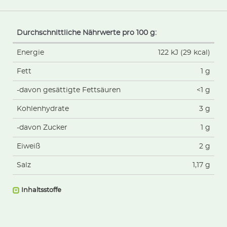
Durchschnittliche Nährwerte pro 100 g:
Energie
122 kJ (29 kcal)
Fett
1 g
-davon gesättigte Fettsäuren
<1 g
Kohlenhydrate
3 g
-davon Zucker
1 g
Eiweiß
2 g
Salz
1,17 g
Inhaltsstoffe