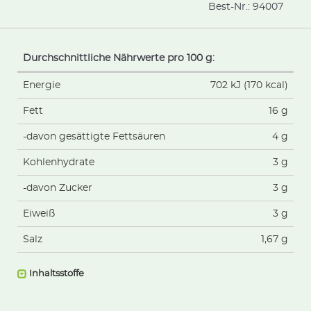
Best-Nr.:
94007
Durchschnittliche Nährwerte pro 100 g:
Energie
702 kJ (170 kcal)
Fett
16 g
-davon gesättigte Fettsäuren
4 g
Kohlenhydrate
3 g
-davon Zucker
3 g
Eiweiß
3 g
Salz
1,67 g
Inhaltsstoffe