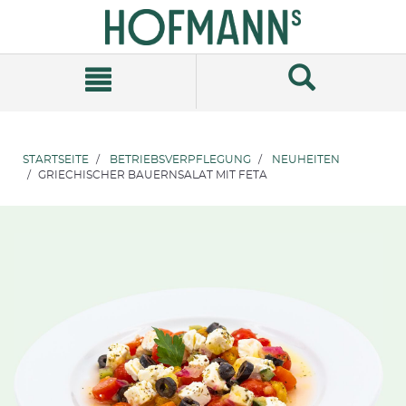
Zum
Zum
Inhalt
Navigationsmenü
springen
springen
STARTSEITE
BETRIEBSVERPFLEGUNG
NEUHEITEN
GRIECHISCHER BAUERNSALAT MIT FETA