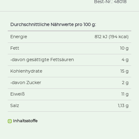
Best-Nr.:
48018
Durchschnittliche Nährwerte pro 100 g:
Energie
812 kJ (194 kcal)
Fett
10 g
-davon gesättigte Fettsäuren
4 g
Kohlenhydrate
15 g
-davon Zucker
2 g
Eiweiß
11 g
Salz
1,13 g
Inhaltsstoffe