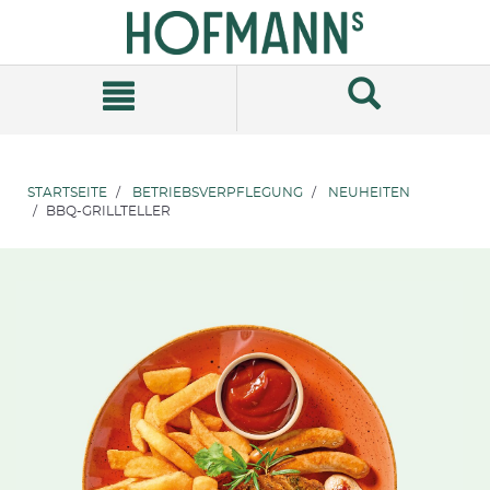
Zum
Zum
Inhalt
Navigationsmenü
springen
springen
STARTSEITE
BETRIEBSVERPFLEGUNG
NEUHEITEN
BBQ-GRILLTELLER