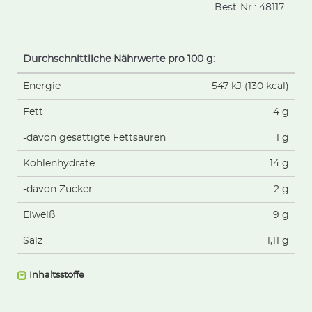
Best-Nr.:
48117
Durchschnittliche Nährwerte pro 100 g:
Energie
547 kJ (130 kcal)
Fett
4 g
-davon gesättigte Fettsäuren
1 g
Kohlenhydrate
14 g
-davon Zucker
2 g
Eiweiß
9 g
Salz
1,11 g
Inhaltsstoffe