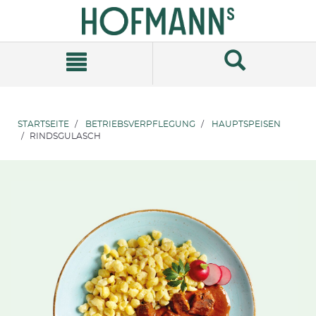
Zum
Zum
Inhalt
Navigationsmenü
springen
springen
STARTSEITE
BETRIEBSVERPFLEGUNG
HAUPTSPEISEN
RINDSGULASCH