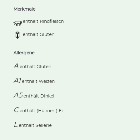
Merkmale
enthält Rindfleisch
enthält Gluten
Allergene
A
enthält
Gluten
A1
enthält
Weizen
A5
enthält
Dinkel
C
enthält
(Hühner-) Ei
L
enthält
Sellerie