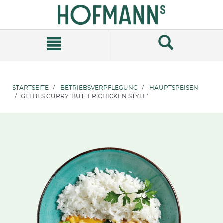
Zum
Zum
Inhalt
Navigationsmenü
springen
springen
STARTSEITE
BETRIEBSVERPFLEGUNG
HAUPTSPEISEN
GELBES CURRY 'BUTTER CHICKEN STYLE'