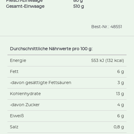
Fleisch-Einwaage
80 g
Gesamt-Einwaage
510 g
Best-Nr.:
48551
Durchschnittliche Nährwerte pro 100 g:
Energie
553 kJ (132 kcal)
Fett
6 g
-davon gesättigte Fettsäuren
3 g
Kohlenhydrate
13 g
-davon Zucker
4 g
Eiweiß
6 g
Salz
0,8 g