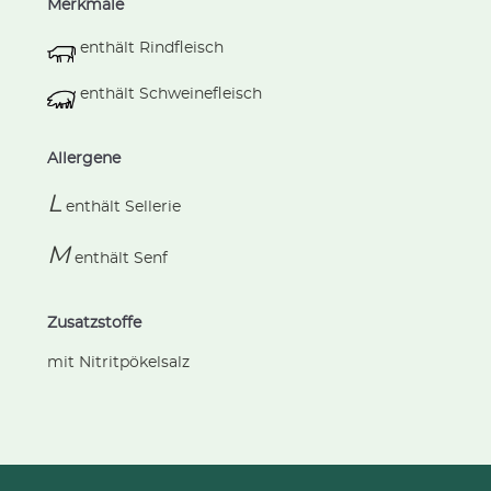
Merkmale
enthält Rindfleisch
enthält Schweinefleisch
Allergene
L
enthält
Sellerie
M
enthält
Senf
Zusatzstoffe
mit Nitritpökelsalz