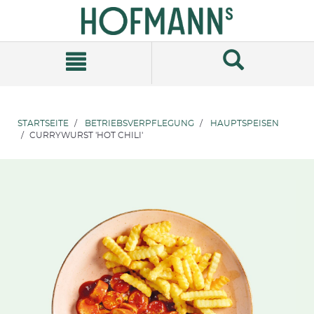
Zum
Zum
Inhalt
Navigationsmenü
springen
springen
STARTSEITE
BETRIEBSVERPFLEGUNG
HAUPTSPEISEN
CURRYWURST 'HOT CHILI'