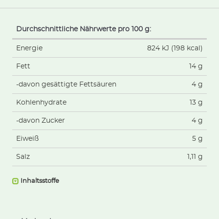
Durchschnittliche Nährwerte pro 100 g:
Energie
824 kJ (198 kcal)
Fett
14 g
-davon gesättigte Fettsäuren
4 g
Kohlenhydrate
13 g
-davon Zucker
4 g
Eiweiß
5 g
Salz
1,11 g
Inhaltsstoffe