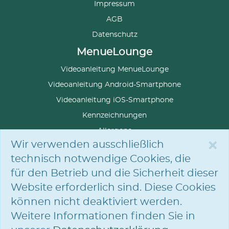
Impressum
AGB
Datenschutz
MenueLounge
Videoanleitung MenueLounge
Videoanleitung Android-Smartphone
Videoanleitung iOS-Smartphone
Kennzeichnungen
Allergene
×
Wir verwenden ausschließlich
technisch notwendige Cookies, die
für den Betrieb und die Sicherheit dieser
SPRACHE
AUSWÄHLEN
Website erforderlich sind. Diese Cookies
können nicht deaktiviert werden.
Weitere Informationen finden Sie in
© Die Menü-Manufaktur GmbH