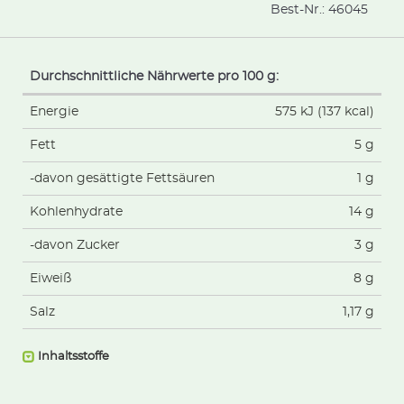
Best-Nr.:
46045
Durchschnittliche Nährwerte pro 100 g:
Energie
575 kJ (137 kcal)
Fett
5 g
-davon gesättigte Fettsäuren
1 g
Kohlenhydrate
14 g
-davon Zucker
3 g
Eiweiß
8 g
Salz
1,17 g
Inhaltsstoffe