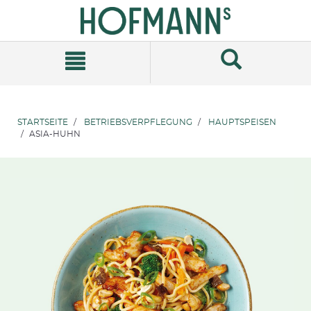
Zum
Zum
Inhalt
Navigationsmenü
springen
springen
STARTSEITE
BETRIEBSVERPFLEGUNG
HAUPTSPEISEN
ASIA-HUHN