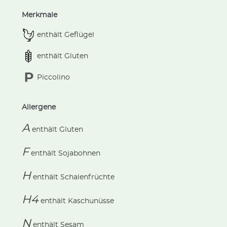
Merkmale
enthält Geflügel
enthält Gluten
Piccolino
Allergene
A
enthält
Gluten
F
enthält
Sojabohnen
H
enthält
Schalenfrüchte
H4
enthält
Kaschunüsse
N
enthält
Sesam