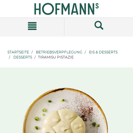
Zum
Zum
Inhalt
Navigationsmenü
springen
springen
STARTSEITE
BETRIEBSVERPFLEGUNG
EIS & DESSERTS
DESSERTS
TIRAMISU PISTAZIE