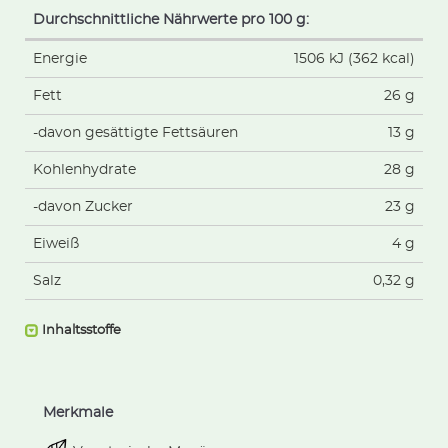
Durchschnittliche Nährwerte pro 100 g:
Energie
1506 kJ (362 kcal)
Fett
26 g
-davon gesättigte Fettsäuren
13 g
Kohlenhydrate
28 g
-davon Zucker
23 g
Eiweiß
4 g
Salz
0,32 g
Inhaltsstoffe
Merkmale