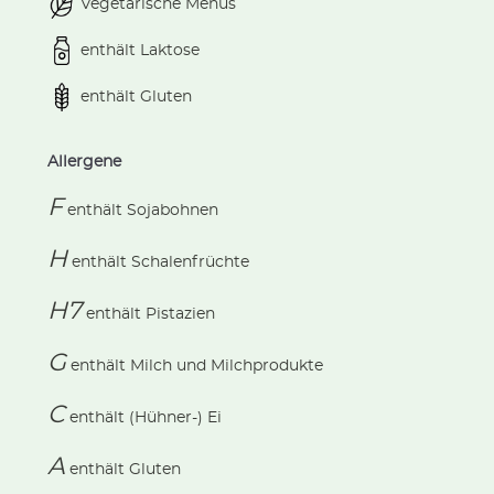
Vegetarische Menüs
enthält Laktose
enthält Gluten
Allergene
F
enthält
Sojabohnen
H
enthält
Schalenfrüchte
H7
enthält
Pistazien
G
enthält
Milch und Milchprodukte
C
enthält
(Hühner-) Ei
A
enthält
Gluten