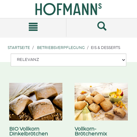
Zum
Zum
Inhalt
Navigationsmenü
springen
springen
STARTSEITE
BETRIEBSVERPFLEGUNG
EIS & DESSERTS
BIO Vollkorn
Vollkorn-
Dinkelbrötchen
Brötchenmix