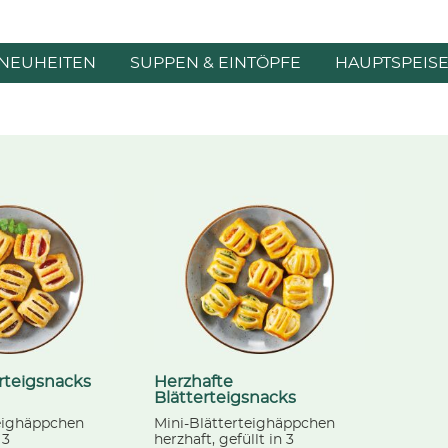
NEUHEITEN
SUPPEN & EINTÖPFE
HAUPTSPEIS
rteigsnacks
Herzhafte
Blätterteigsnacks
teighäppchen
Mini-Blätterteighäppchen
 3
herzhaft, gefüllt in 3