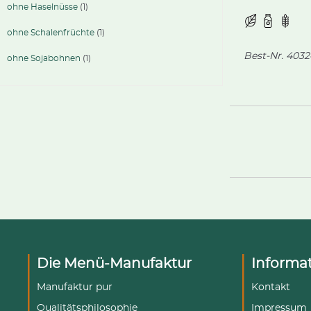
Geschmacksr
ohne Haselnüsse
(1)
Apfel, Kakao 
mit knusprige
ohne Schalenfrüchte
(1)
fertig geback
Best-Nr.
4032
ohne Sojabohnen
(1)
Die Menü-Manufaktur
Informa
Manufaktur pur
Kontakt
Qualitätsphilosophie
Impressum