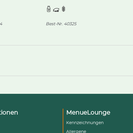
ichtungen:
Geschmacksrichtungen:
und Waldfrucht,
Spinat + Ricotta, Schinken +
r Zuckerkruste,
Käse und Tomate +
en.
Mozzarella, fertig gebacken.
4
Best-Nr.
40325
tionen
MenueLounge
Kennzeichnungen
Allergene