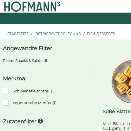
Zum
Zum
Inhalt
Navigationsmenü
springen
springen
STARTSEITE
BETRIEBSVERPFLEGUNG
EIS & DESSERTS
Angewandte Filter
Pizzas, Snacks & Salate
Merkmal
Schweinefleischfrei
(1)
Vegetarische Menüs
(1)
Süße Blätte
Zutatenfilter
Mini-Blätter
süß, gefüllt in