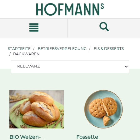
Zum
Zum
Inhalt
Navigationsmenü
springen
springen
STARTSEITE
BETRIEBSVERPFLEGUNG
EIS & DESSERTS
BACKWAREN
BIO Weizen-
Fossette