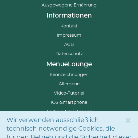
Ausgewogene Ernährung
Informationen
Kontakt
Impressum
AGB
Datenschutz
MenueLounge
Kennzeichnungen
Allergene
Video-Tutorial
iOS-Smartphone
Android-Smartphone
×
Wir verwenden ausschließlich
technisch notwendige Cookies, die
für den Betrieb und die Sicherheit dieser
SPRACHE