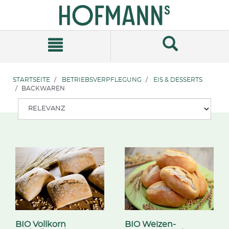
Zum
Zum
Inhalt
Navigationsmenü
springen
springen
STARTSEITE
BETRIEBSVERPFLEGUNG
EIS & DESSERTS
BACKWAREN
BIO Vollkorn
BIO Weizen-