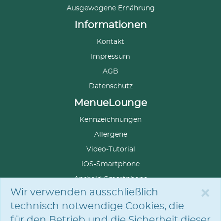
Ausgewogene Ernährung
Informationen
Kontakt
Impressum
AGB
Datenschutz
MenueLounge
Kennzeichnungen
Allergene
Video-Tutorial
iOS-Smartphone
Android-Smartphone
×
Wir verwenden ausschließlich
technisch notwendige Cookies, die
für den Betrieb und die Sicherheit dieser
SPRACHE