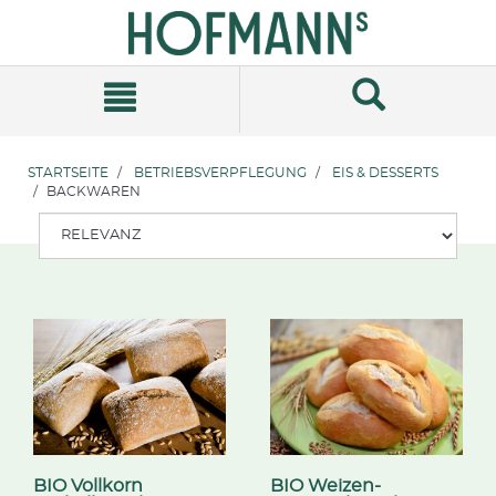
Zum
Zum
Inhalt
Navigationsmenü
springen
springen
STARTSEITE
BETRIEBSVERPFLEGUNG
EIS & DESSERTS
BACKWAREN
BIO Vollkorn
BIO Weizen-