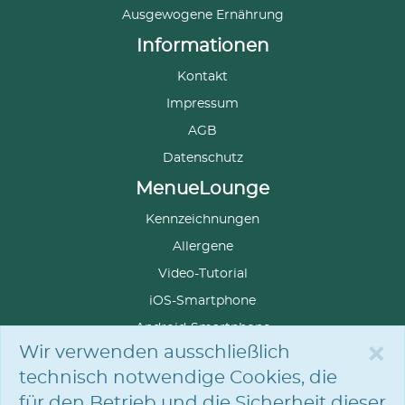
Ausgewogene Ernährung
Informationen
Kontakt
Impressum
AGB
Datenschutz
MenueLounge
Kennzeichnungen
Allergene
Video-Tutorial
iOS-Smartphone
Android-Smartphone
×
Wir verwenden ausschließlich
technisch notwendige Cookies, die
für den Betrieb und die Sicherheit dieser
SPRACHE