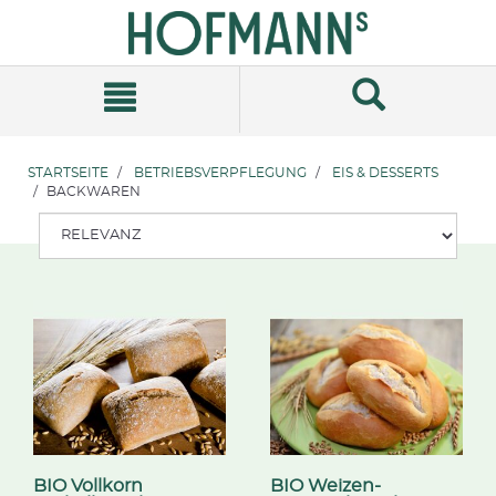
Zum
Zum
Inhalt
Navigationsmenü
springen
springen
STARTSEITE
BETRIEBSVERPFLEGUNG
EIS & DESSERTS
BACKWAREN
BIO Vollkorn
BIO Weizen-