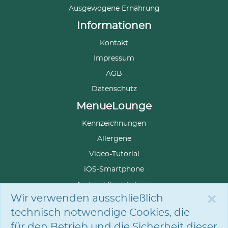
Ausgewogene Ernährung
Informationen
Kontakt
Impressum
AGB
Datenschutz
MenueLounge
Kennzeichnungen
Allergene
Video-Tutorial
iOS-Smartphone
Android-Smartphone
×
Wir verwenden ausschließlich
technisch notwendige Cookies, die
für den Betrieb und die Sicherheit dieser
SPRACHE