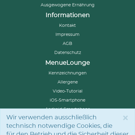
Ausgewogene Ernährung
Informationen
Kontakt
Impressum
AGB
Datenschutz
MenueLounge
Kennzeichnungen
Allergene
Video-Tutorial
iOS-Smartphone
Android-Smartphone
×
Wir verwenden ausschließlich
technisch notwendige Cookies, die
für den Betrieb und die Sicherheit dieser
SPRACHE