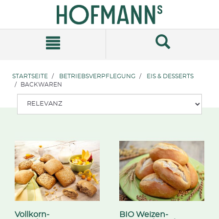
Zum
Zum
Inhalt
Navigationsmenü
springen
springen
STARTSEITE
BETRIEBSVERPFLEGUNG
EIS & DESSERTS
BACKWAREN
Vollkorn-
BIO Weizen-