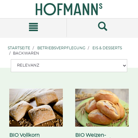
Zum
Zum
Inhalt
Navigationsmenü
springen
springen
STARTSEITE
BETRIEBSVERPFLEGUNG
EIS & DESSERTS
BACKWAREN
BIO Vollkorn
BIO Weizen-