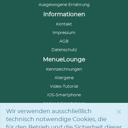
Ausgewogene Ernährung
Informationen
Kontakt
Impressum
AGB
Datenschutz
MenueLounge
Kennzeichnungen
Allergene
Video-Tutorial
iOS-Smartphone
Android-Smartphone
×
Wir verwenden ausschließlich
technisch notwendige Cookies, die
für den Betrieb und die Sicherheit dieser
SPRACHE