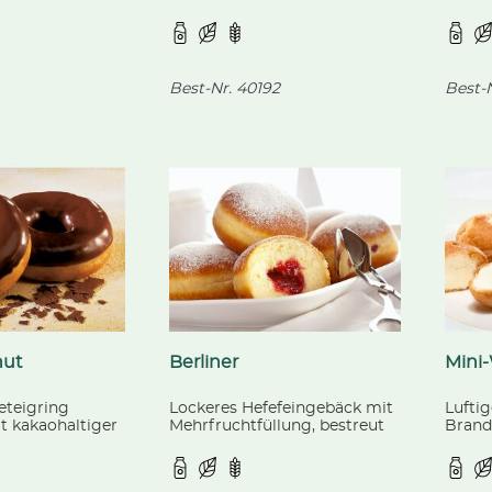
en, aus
Schokostückchen, fertig
gebac
iologischer
gebacken.
t.
Best-Nr.
40192
Best-N
nut
Berliner
Mini
eteigring
Lockeres Hefefeingebäck mit
Lufti
t kakaohaltiger
Mehrfruchtfüllung, bestreut
Brandt
rtig gebacken.
mit Puderzucker, fertig
gebacken.