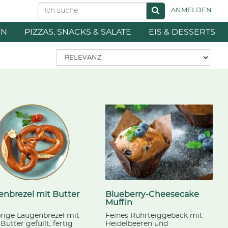
ANMELDEN
EN
PIZZAS, SNACKS & SALATE
EIS & DESSERTS
nbrezel mit Butter
Blueberry-Cheesecake
Muffin
rige Laugenbrezel mit
Feines Rührteiggebäck mit
 Butter gefüllt, fertig
Heidelbeeren und