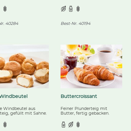
ken.
Quarkfüllung, dekoriert mit
Streuseln, fertig gebacken.
r.
40284
Best-Nr.
40194
-Windbeutel
Buttercroissant
ge Windbeutel aus
Feiner Plunderteig mit
eig, gefüllt mit Sahne.
Butter, fertig gebacken.