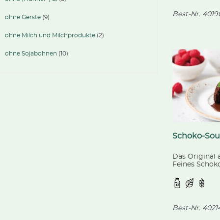
Best-Nr.
4019
ohne Gerste
(9)
ohne Milch und Milchprodukte
(2)
ohne Sojabohnen
(10)
Schoko-Souf
Das Original a
Feines Schok
mit flüssige
Best-Nr.
4021