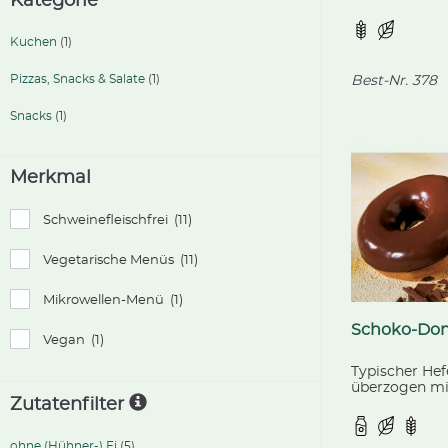
Kategorie
fertig geback
kontrolliert b
Landwirtschaf
Kuchen
(1)
Pizzas, Snacks & Salate
(1)
Best-Nr.
378
Snacks
(1)
Merkmal
Schweinefleischfrei
(11)
Vegetarische Menüs
(11)
Mikrowellen-Menü
(1)
Schoko-Do
Vegan
(1)
Typischer Hef
überzogen mi
Zutatenfilter
Fettglasur, fe
ohne (Hühner-) Ei
(5)