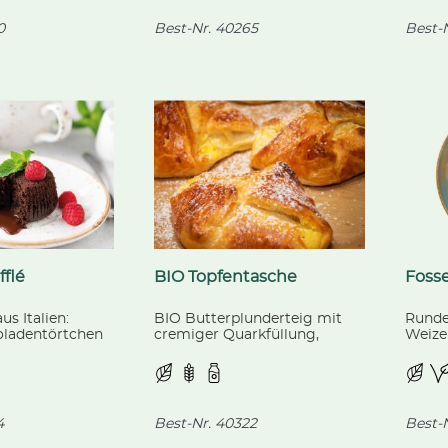
0
Best-Nr.
40265
Best-N
flé
BIO Topfentasche
Foss
us Italien:
BIO Butterplunderteig mit
Rundes
oladentörtchen
cremiger Quarkfüllung,
Weize
m Schokoherz.
vorgegart, aus kontrolliert
Misch
biologischer Landwirtschaft.
Bague
verfei
4
Best-Nr.
40322
Best-N