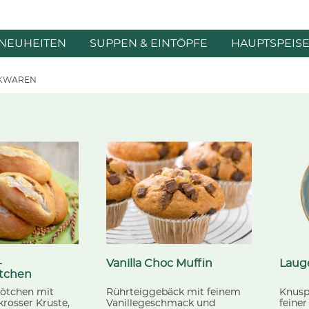
NEUHEITEN
SUPPEN & EINTÖPFE
HAUPTSPEIS
KWAREN
-
Vanilla Choc Muffin
Lauge
tchen
ötchen mit
Rührteiggebäck mit feinem
Knusp
krosser Kruste,
Vanillegeschmack und
feiner