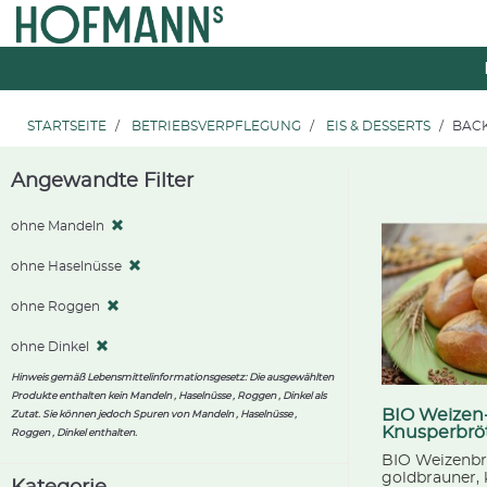
Zum
Zum
Inhalt
Navigationsmenü
springen
springen
STARTSEITE
BETRIEBSVERPFLEGUNG
EIS & DESSERTS
BAC
Angewandte Filter
ohne Mandeln
ohne Haselnüsse
ohne Roggen
ohne Dinkel
Hinweis gemäß Lebensmittelinformationsgesetz: Die ausgewählten
Produkte enthalten kein Mandeln , Haselnüsse , Roggen , Dinkel als
BIO Weizen
Zutat. Sie können jedoch Spuren von Mandeln , Haselnüsse ,
Knusperbrö
Roggen , Dinkel enthalten.
BIO Weizenbr
goldbrauner, 