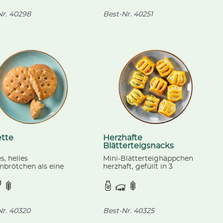
r.
40298
Best-Nr.
40251
ette
Herzhafte
Blätterteigsnacks
, helles
Mini-Blätterteighäppchen
nbrötchen als eine
herzhaft, gefüllt in 3
ung aus Fladenbrot und
Geschmacksrichtungen:
tte mit Olivenöl
Spinat + Ricotta, Schinken +
nert, fertig gebacken.
Käse und Tomate +
Mozzarella, fertig gebacken.
r.
40320
Best-Nr.
40325