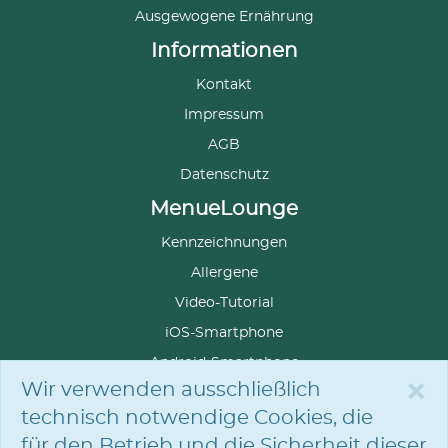
Ausgewogene Ernährung
Informationen
Kontakt
Impressum
AGB
Datenschutz
MenueLounge
Kennzeichnungen
Allergene
Video-Tutorial
iOS-Smartphone
Android-Smartphone
×
Wir verwenden ausschließlich
technisch notwendige Cookies, die
für den Betrieb und die Sicherheit dieser
SPRACHE