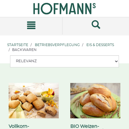
Zum
Zum
Inhalt
Navigationsmenü
springen
springen
STARTSEITE
BETRIEBSVERPFLEGUNG
EIS & DESSERTS
BACKWAREN
Vollkorn-
BIO Weizen-