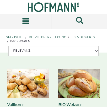
Zum
Zum
Inhalt
Navigationsmenü
springen
springen
STARTSEITE
BETRIEBSVERPFLEGUNG
EIS & DESSERTS
BACKWAREN
Vollkorn-
BIO Weizen-