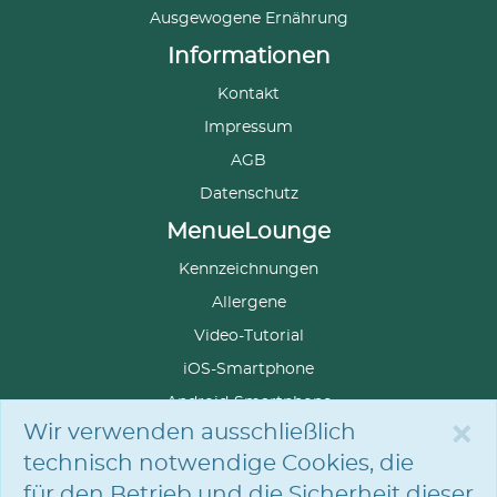
Ausgewogene Ernährung
Informationen
Kontakt
Impressum
AGB
Datenschutz
MenueLounge
Kennzeichnungen
Allergene
Video-Tutorial
iOS-Smartphone
Android-Smartphone
×
Wir verwenden ausschließlich
technisch notwendige Cookies, die
für den Betrieb und die Sicherheit dieser
SPRACHE