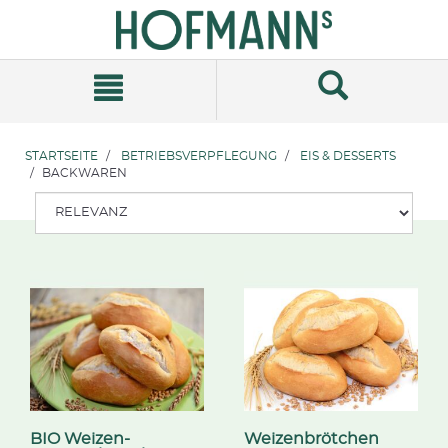
Zum
Zum
Inhalt
Navigationsmenü
springen
springen
STARTSEITE
BETRIEBSVERPFLEGUNG
EIS & DESSERTS
BACKWAREN
BIO Weizen-
Weizenbrötchen