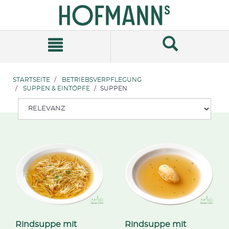
Zum
Zum
Inhalt
Navigationsmenü
springen
springen
STARTSEITE
BETRIEBSVERPFLEGUNG
SUPPEN & EINTÖPFE
SUPPEN
Rindsuppe mit
Rindsuppe mit