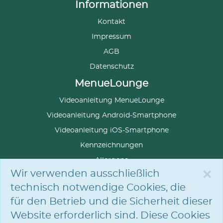
Informationen
Kontakt
Impressum
AGB
Datenschutz
MenueLounge
Videoanleitung MenueLounge
Videoanleitung Android-Smartphone
Videoanleitung iOS-Smartphone
Kennzeichnungen
Allergene
×
Wir verwenden ausschließlich
technisch notwendige Cookies, die
für den Betrieb und die Sicherheit dieser
SPRACHE
AUSWÄHLEN
Website erforderlich sind. Diese Cookies