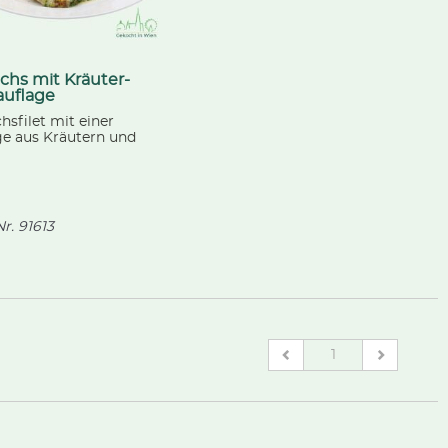
chs mit Kräuter-
auflage
hsfilet mit einer
ge aus Kräutern und
serviert mit
ilerdäpfeln, inspiriert
er Kräuterwirtin Gerda
er
r.
91613
(current)
1