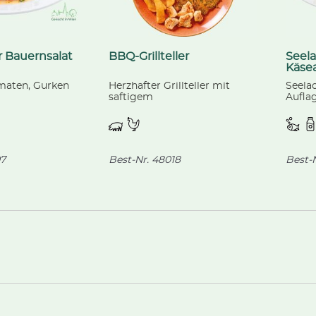
r Bauernsalat
BBQ-Grillteller
Seela
Käse
maten, Gurken
Herzhafter Grillteller mit
Seelac
saftigem
Aufla
Schweinenackensteak,
Käse, 
fränkischen Bratwürstchen
Peters
und zarten
von d
Hühnerbrustfiletstücken,
Stock
dazu knusprige Steakhouse
7
Best-Nr.
48018
Best-N
frites und Ketchup (separat
beigelegt).