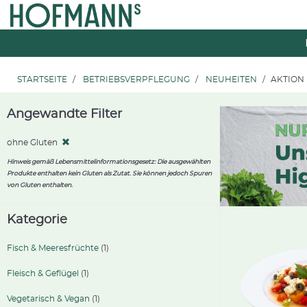
Zum
Zum
Inhalt
Navigationsmenü
springen
springen
STARTSEITE
BETRIEBSVERPFLEGUNG
NEUHEITEN
AKTION
Angewandte Filter
ohne Gluten
Hinweis gemäß Lebensmittelinformationsgesetz: Die ausgewählten
Produkte enthalten kein Gluten als Zutat. Sie können jedoch Spuren
von Gluten enthalten.
Kategorie
Fisch & Meeresfrüchte
(1)
Fleisch & Geflügel
(1)
Vegetarisch & Vegan
(1)